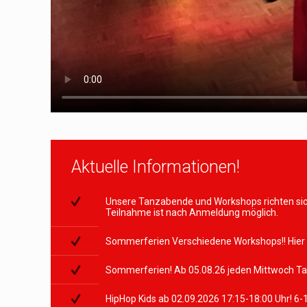
Aktuelle Informationen!
Unsere Tanzabende und Workshops richten sic
Teilnahme ist nach Anmeldung möglich.
Sommerferien Verschiedene Workshops!! Hier
Sommerferien! Ab 05.08.26 jeden Mittwoch Tan
HipHop Kids ab 02.09.2026 17:15-18:00 Uhr! 6