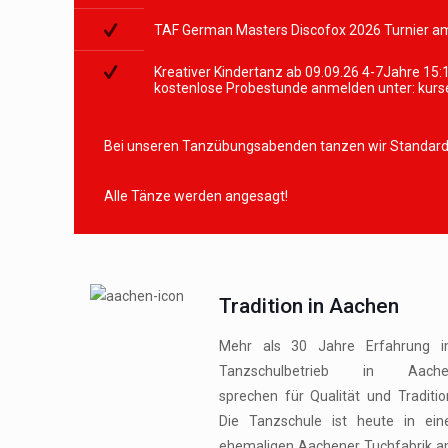
TAF German Masters Discofox 2026 Turnier am
Kreativer Kindertanz ab 09.09.26 4-7Jahre 15
kostenlose Probestunde anmelden unter: kur
Bei unseren Tanzübungsabenden tanzen wir Standard, 
Alle Tänze werden angesagt!
Tradition in Aachen
Mehr als 30 Jahre Erfahrung 
Tanzschulbetrieb in Aache
sprechen für Qualität und Traditio
Die Tanzschule ist heute in ein
ehemaligen Aachener Tuchfabrik 