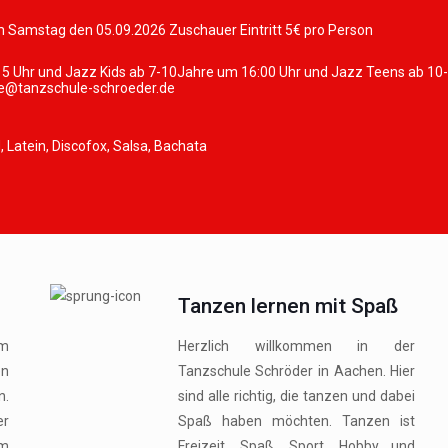
 Samstag den 05.09.2026 Zuschauer Eintritt 5€ pro Person
:15 Uhr und Jazz Kids ab 7-10Jahre um 16:00 Uhr und Jazz Teens ab 10
se@tanzschule-schroeder.de
Latein, Discofox, Salsa, Bachata
Tanzen lernen mit Spaß
im
Herzlich willkommen in der
n
Tanzschule Schröder in Aachen. Hier
n.
sind alle richtig, die tanzen und dabei
er
Spaß haben möchten. Tanzen ist
am
Freizeit, Spaß, Sport, Hobby und