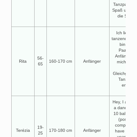
Tanzpartner,
Spaß und Fr
die Sache
Ich liebe 
tanzend zu 
bin jedo
Paartanz
Anfängerin
56-
Rita
160-170 cm
Anfänger
mich einfa
65
eine
Gleichgesin
Tanzen n
entdeck
Hey, I am lo
a dance par
10 ballroom
(possible
competing l
19-
Terézia
170-180 cm
Anfänger
have dance
25
year in st