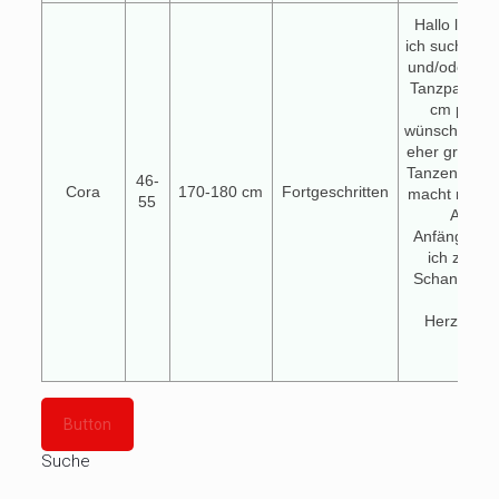
Hallo lieber
ich suche für
und/oder Sal
Tanzpartner.
cm plus A
wünsche ich 
eher größer
Tanzen ist k
46-
Cora
170-180 cm
Fortgeschritten
macht mich g
55
Außer 
Anfängerkur
ich zu fast
Schandtaten
Herzliche
Cor
Button
Suche