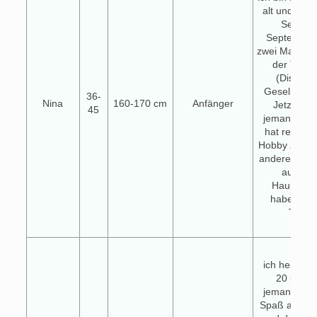
alt und 1,6
Seit An
September 
zwei Mal die
der Tanzs
(Discofo
Gesellschaf
36-
Nina
160-170 cm
Anfänger
Jetzt suc
45
jemanden, d
hat regelmä
Hobby zu tan
andere Tänze
auch of
Hauptsach
haben Sp
Tanze
Heyy
ich heiße Ci
20 und s
jemanden d
Spaß am Tan