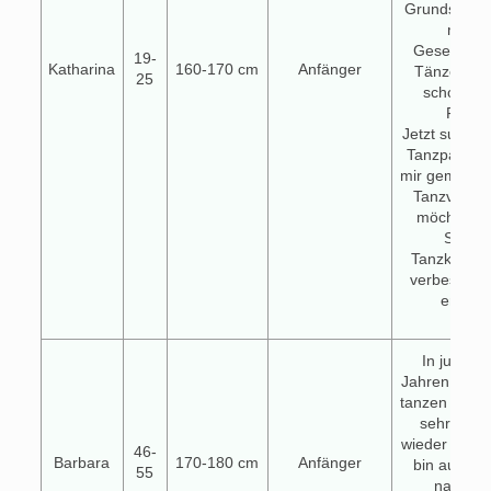
Grundschritt
meist
Gesellscha
19-
Katharina
160-170 cm
Anfänger
Tänzen un
25
schon ein
Figure
Jetzt suche 
Tanzpartner
mir gemeinsa
Tanzverein
möchte – 
Spaß d
Tanzkenntn
verbessern
erweite
In jugend
Jahren war i
tanzen und i
sehr gern
wieder anfa
46-
Barbara
170-180 cm
Anfänger
bin auf de
55
nach e