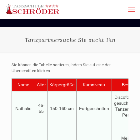
Tanzpartnersuche Sie sucht Ihn
Sie können die Tabelle sortieren, indem Sie auf eine der
Überschriften klicken.
Name
Alter
Körpergröße
Kursniveau
Beschrei
Discofox-Tan
gesucht – F
46-
Nathalie
150-160 cm
Fortgeschritten
Tanzen wicht
55
Perfekti
Hallo
Mein Nam