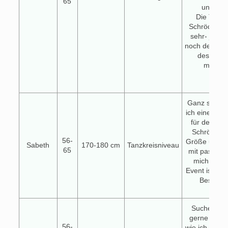
65
unerfah
Die Tanzs
Schröder gef
sehr- jetzt f
noch der Tan
deshalb 
melde
Elke
Ganz sponta
ich einen Ta
für den Mai
Schröder, 
56-
Größe und N
Sabeth
170-180 cm
Tanzkreisniveau
65
mit passt. I
mich freue
Event ist im
Besuch w
Suche Man
gerne etwas
56-
wie ich, der 