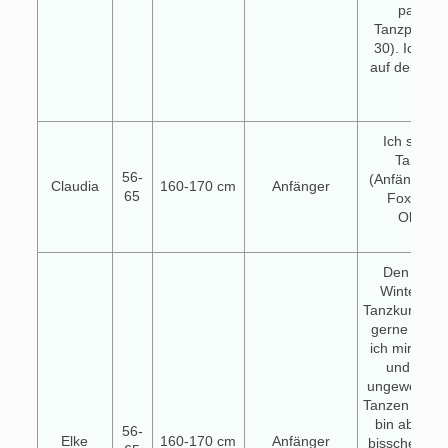
passen
Tanzpartner
30). Ich fr
auf deine Na
Ich suche
Tanzpar
56-
(Anfänger) f
Claudia
160-170 cm
Anfänger
65
Fox. Wer
Oktober
Den Herbs
Winter mit
Tanzkurs gen
gerne das 
ich mir. Bin 
und man
ungewollt seh
Tanzen ist w
bin aber au
56-
Elke
160-170 cm
Anfänger
bisschen Sal