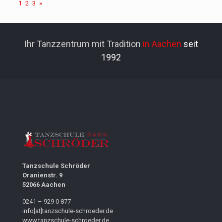
1
2
3
»
Ihr Tanzzentrum mit Tradition
in Aachen
seit
1992
Tanzschule Schröder
Oranienstr. 9
52066 Aachen
0241 – 929 0 877
info[at]tanzschule-schroeder.de
www.tanzschule-schroeder.de