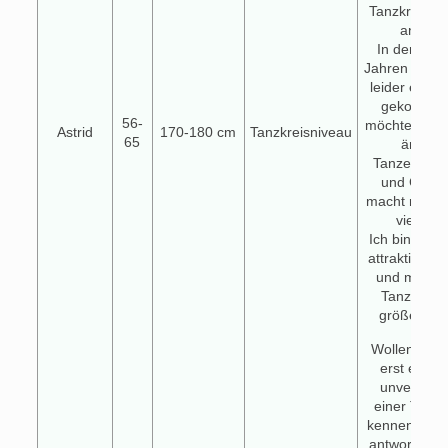
Tanzkreis o
anders
In den letz
Jahren ist d
leider etwas
gekommen
56-
möchte ich u
Astrid
170-180 cm
Tanzkreisniveau
65
änder
Tanzen hält
und Geist 
macht mir un
viel Fre
Ich bin 1,73
attraktiv un
und möchte
Tanzpartne
größer ist a
Wollen wir 
erst einmal
unverbindl
einer Tasse
kennenlern
antworte ein