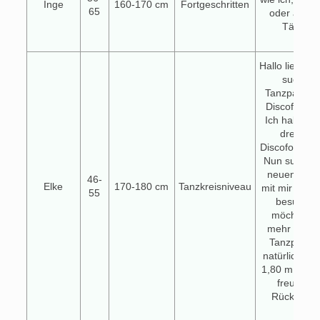
Inge
160-170 cm
Fortgeschritten
65
oder auch 
Tänze 
Hallo liebe T
suche e
Tanzpartner
Discofox Ta
Ich habe die
drei Jah
DiscofoxClub
Nun suche i
neuen Partn
46-
Elke
170-180 cm
Tanzkreisniveau
mit mir den 
55
besucht. 
möchte ich
mehr beleg
Tanzpartner
natürlich mi
1,80 m groß 
freue mic
Rückmeld