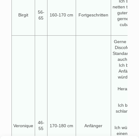
Ich suche
netten tanzpa
56-
gutem takt
Birgit
160-170 cm
Fortgeschritten
65
gerne sals
cubana od
Gerne würde
Discofox ler
Standardtän
auch in F
Ich bin ab
Anfängeri
würde mic
dies
Herausfor
freue
Ich bin 49
schlank un
gross
46-
Veronique
170-180 cm
Anfänger
Ich würde m
55
einen Tanz