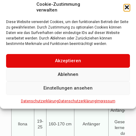
freuen, der 
Cookie-Zustimmung
Alter oder äl
verwalten
Bin ziemlich 
Diese Website verwendet Cookies, um den funktionalen Betrieb der Seite
was den Tag 
zu gewährleisten. Durch Zustimmung zu optionalen Cookies können
Melde Dich
Daten wie das Surfverhalten oder eindeutige IDs auf dieser Website
wenn es noc
verarbeitet werden. Durch Ablehnen oder Zurückziehen können
bestimmte Merkmale und Funktionen beeinträchtigt werden.
gibt.
Liebe G
Akzeptieren
Veroniq
Ablehnen
Hey, ich bin 
Jahre alt, 1
Einstellungen ansehen
und Studentin
sportlich, 
Datenschutzerklärung
Datenschutzerklärung
Impressum
Paartanz
Anfängerin. 
gern
19-
Gesellscha
Ilona
160-170 cm
Anfänger
25
lernen und
dafür e