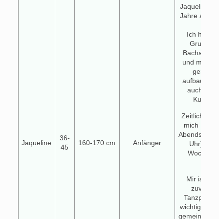
Jaqueline, i
Jahre alt un
groß
Ich habe b
Grundlag
Bachata un
und möchte
gerne we
aufbauen, b
auch für 
Kurse of
Zeitlich ko
mich Kurse
Abendstunde
36-
Jaqueline
160-170 cm
Anfänger
Uhr) sow
45
Wochenen
Frage
Mir ist ein 
zuverläs
Tanzpartne
wichtig, der 
gemeinsam z