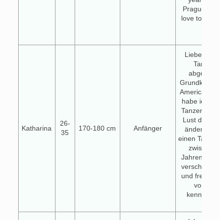
Prague and 
love to star
again
Lieber zukü
Tanzpart
abgesehe
Grundkenntn
American Tri
habe ich no
Tanzerfahru
Lust das en
26-
Katharina
170-180 cm
Anfänger
ändern. Ic
35
einen Tanzpa
zwischen 
Jahren, bin 
verschieden
und freue mi
vorab e
kennenzul