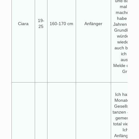
und dass ge
mal die 
machen wür
habe vor e
19-
Ciara
160-170 cm
Anfänger
Jahren schon
25
Grundkurs g
würde sehr
wieder anf
auch bachat
ich gern
ausprobi
Melde dich g
Grüße C
Hallo
Ich habe die
Monate ang
Gesellschaft
tanzen – und
gemerkt das
total viel Sp
Ich bin 
Anfängerin, 