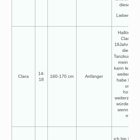
diese Nach
Lieben Gruß
Hallöchen, 
Clara und
18Jahre alt.
dieses J
Tanzkurse 
mein Tanzp
kann leider a
14-
weitermach
Clara
160-170 cm
Anfänger
18
habe Lust S
und Lat
hobbym
weiterzumac
würde mich 
wenn sich 
melde
Hallo
ich bin Nina,