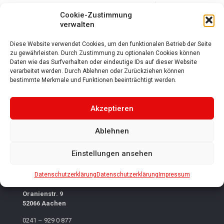
11
Read more
Cookie-Zustimmung
verwalten
Diese Website verwendet Cookies, um den funktionalen Betrieb der Seite
zu gewährleisten. Durch Zustimmung zu optionalen Cookies können
Ihr Tanzzentrum mit Tradition
in Aachen
seit
Daten wie das Surfverhalten oder eindeutige IDs auf dieser Website
verarbeitet werden. Durch Ablehnen oder Zurückziehen können
1992
bestimmte Merkmale und Funktionen beeinträchtigt werden.
Akzeptieren
Ablehnen
Einstellungen ansehen
Datenschutzerklärung
Datenschutzerklärung
Impressum
Tanzschule Schröder
Oranienstr. 9
52066 Aachen
0241 – 929 0 877