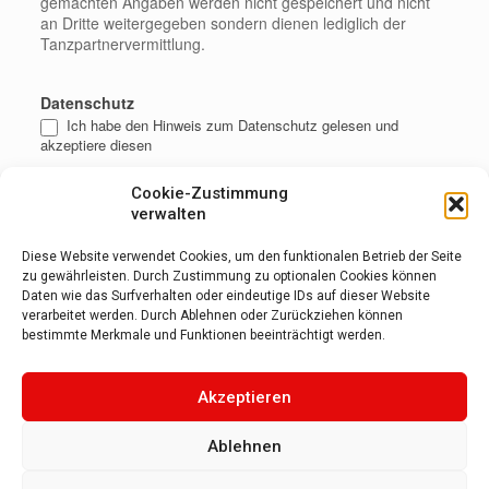
gemachten Angaben werden nicht gespeichert und nicht
an Dritte weitergegeben sondern dienen lediglich der
Tanzpartnervermittlung.
Datenschutz
Ich habe den Hinweis zum Datenschutz gelesen und
akzeptiere diesen
Cookie-Zustimmung
verwalten
Diese Website verwendet Cookies, um den funktionalen Betrieb der Seite
zu gewährleisten. Durch Zustimmung zu optionalen Cookies können
Daten wie das Surfverhalten oder eindeutige IDs auf dieser Website
verarbeitet werden. Durch Ablehnen oder Zurückziehen können
bestimmte Merkmale und Funktionen beeinträchtigt werden.
Akzeptieren
Alternative:
Ablehnen
Ihr Tanzzentrum mit Tradition
in Aachen
seit
1992