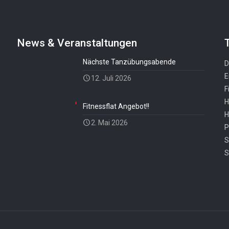
News & Veranstaltungen
Nächste Tanzübungsabende
D
E
12. Juli 2026
F
H
Fitnessflat Angebot!!
H
2. Mai 2026
P
S
S