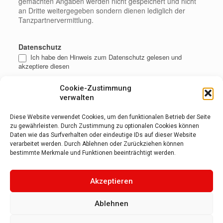
gemachten Angaben werden nicht gespeichert und nicht
an Dritte weitergegeben sondern dienen lediglich der
Tanzpartnervermittlung.
Datenschutz
Ich habe den Hinweis zum Datenschutz gelesen und
akzeptiere diesen
Cookie-Zustimmung
verwalten
Diese Website verwendet Cookies, um den funktionalen Betrieb der Seite
zu gewährleisten. Durch Zustimmung zu optionalen Cookies können
Daten wie das Surfverhalten oder eindeutige IDs auf dieser Website
verarbeitet werden. Durch Ablehnen oder Zurückziehen können
bestimmte Merkmale und Funktionen beeinträchtigt werden.
Akzeptieren
Alternative:
Ablehnen
Ihr Tanzzentrum mit Tradition
in Aachen
seit
1992