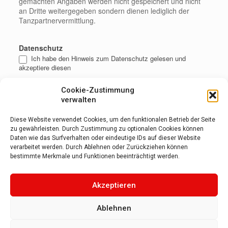
gemachten Angaben werden nicht gespeichert und nicht
an Dritte weitergegeben sondern dienen lediglich der
Tanzpartnervermittlung.
Datenschutz
Ich habe den Hinweis zum Datenschutz gelesen und
akzeptiere diesen
Cookie-Zustimmung
verwalten
Diese Website verwendet Cookies, um den funktionalen Betrieb der Seite
zu gewährleisten. Durch Zustimmung zu optionalen Cookies können
Daten wie das Surfverhalten oder eindeutige IDs auf dieser Website
verarbeitet werden. Durch Ablehnen oder Zurückziehen können
bestimmte Merkmale und Funktionen beeinträchtigt werden.
Akzeptieren
Alternative:
Ablehnen
Ihr Tanzzentrum mit Tradition
in Aachen
seit
1992